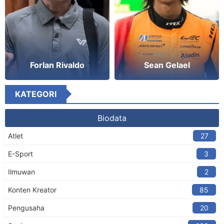
Forlan Rivaldo
Sean Gelael
KATEGORI
Biodata
Atlet
27
E-Sport
3
Ilmuwan
2
Konten Kreator​
85
Pengusaha
20