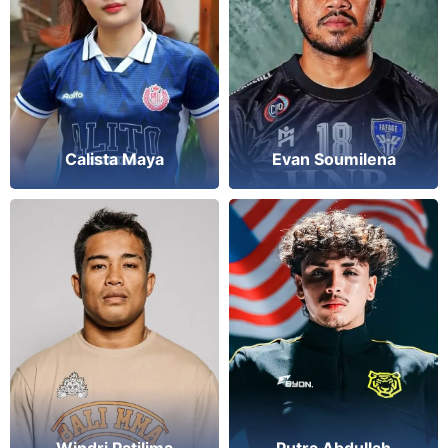
Calista Maya
Evan Soumilena
Windri Patilima
Putra Abdullah