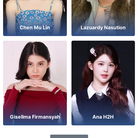
Chen Mu Lin
Lazuardy Nasution
Ana H2H
Gisellma Firmansyah