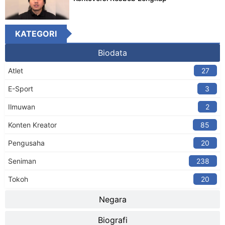
KATEGORI
Biodata
Atlet
27
E-Sport
3
Ilmuwan
2
Konten Kreator​
85
Pengusaha
20
Seniman
238
Tokoh
20
Negara
Biografi