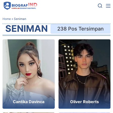
Home
»
Seniman
SENIMAN
238 Pos Tersimpan
Cantika Davinca
Oliver Roberts