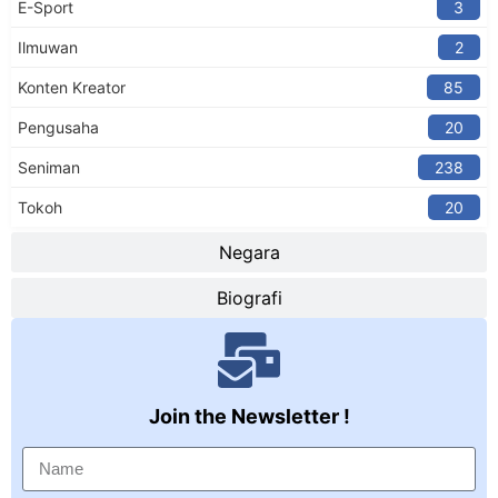
E-Sport
3
Ilmuwan
2
Konten Kreator​
85
Pengusaha
20
Seniman
238
Tokoh
20
Negara
Biografi
Join the Newsletter !