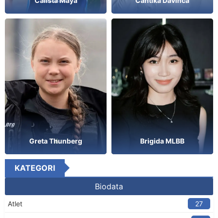
Cantika Davinca
Calista Maya
Greta Thunberg
Brigida MLBB
KATEGORI
Biodata
Atlet
27