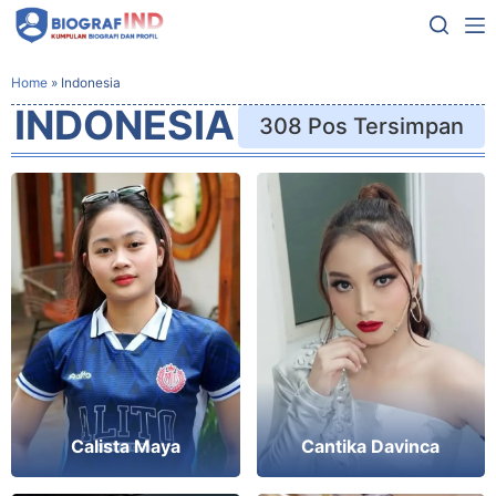
Home
»
Indonesia
INDONESIA
308 Pos Tersimpan
Cantika Davinca
Calista Maya