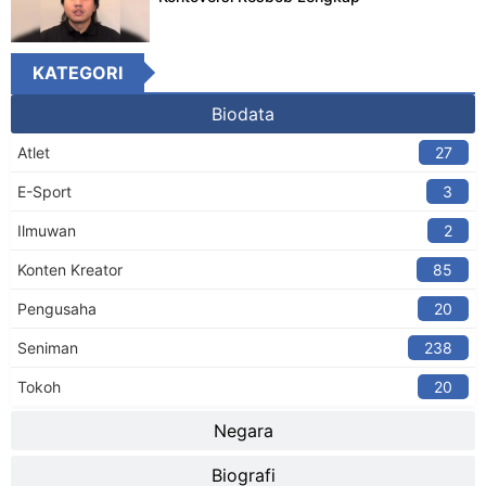
KATEGORI
Biodata
Atlet
27
E-Sport
3
Ilmuwan
2
Konten Kreator​
85
Pengusaha
20
Seniman
238
Tokoh
20
Negara
Biografi