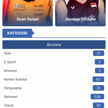
Sean Gelael
Jonatan Christie
KATEGORI
Biodata
Atlet
27
E-Sport
3
Ilmuwan
2
Konten Kreator​
85
Pengusaha
20
Seniman
238
Tokoh
20