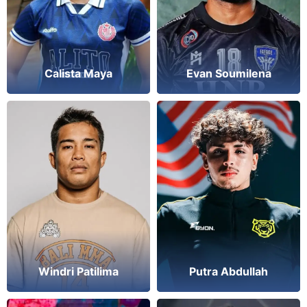
Calista Maya
Evan Soumilena
Windri Patilima
Putra Abdullah