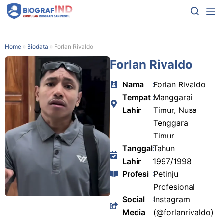
Home
»
Biodata
»
Forlan Rivaldo
Forlan Rivaldo
Nama
:
Forlan Rivaldo
Tempat
:
Manggarai
Lahir
Timur, Nusa
Tenggara
Timur
Tanggal
:
Tahun
Lahir
1997/1998
Profesi
:
Petinju
Profesional
Social
:
Instagram
Media
(@forlanrivaldo)