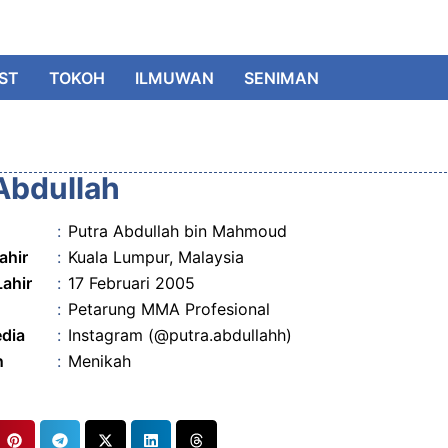
IST
TOKOH
ILMUWAN
SENIMAN
Abdullah
:
Putra Abdullah bin Mahmoud
ahir
:
Kuala Lumpur, Malaysia
Lahir
:
17 Februari 2005
:
Petarung MMA Profesional
edia
:
Instagram (@putra.abdullahh)
n
:
Menikah