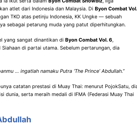
a ia ikut serta dalam
Byon Combat Showbiz
, liga
n atlet dari Indonesia dan Malaysia. Di
Byon Combat Vol
ngan TKO atas petinju Indonesia, KK Ungke — sebuah
a sebagai petarung muda yang patut diperhitungkan.
el yang sangat dinantikan di
Byon Combat Vol. 6
,
Siahaan di partai utama. Sebelum pertarungan, dia
anmu … ingatlah namaku Putra ‘The Prince’ Abdullah.”
 punya catatan prestasi di Muay Thai: menurut PojokSatu, di
si dunia, serta meraih medali di IFMA (Federasi Muay Thai
Abdullah