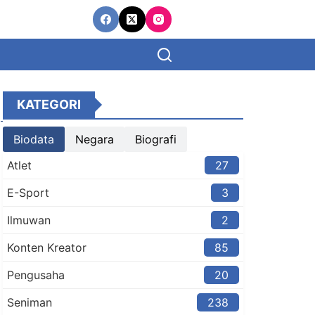
KATEGORI
Biodata
Negara
Biografi
Atlet
27
E-Sport
3
Ilmuwan
2
Konten Kreator​
85
Pengusaha
20
Seniman
238