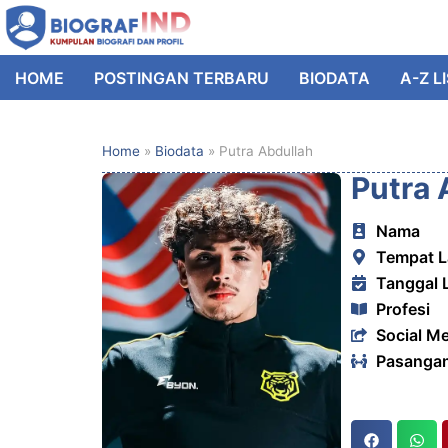
HOME
POSTINGAN TERBARU
BIODATA
A-Z L
Home
»
Biodata
»
Putra Abdullah
Putra 
Nama
Tempat L
Tanggal 
Profesi
Social M
Pasanga