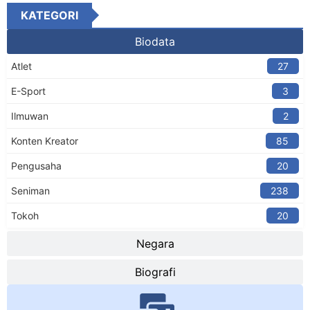
KATEGORI
Biodata
Atlet
27
E-Sport
3
Ilmuwan
2
Konten Kreator​
85
Pengusaha
20
Seniman
238
Tokoh
20
Negara
Biografi