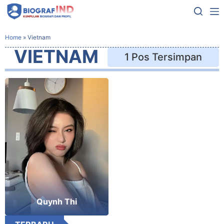
Home
»
Vietnam
VIETNAM
1 Pos Tersimpan
Quynh Thi