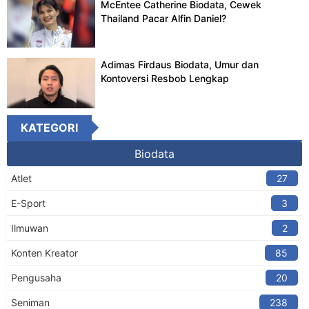
McEntee Catherine Biodata, Cewek
Thailand Pacar Alfin Daniel?
Adimas Firdaus Biodata, Umur dan
Kontoversi Resbob Lengkap
KATEGORI
Biodata
Atlet
27
E-Sport
3
Ilmuwan
2
Konten Kreator​
85
Pengusaha
20
Seniman
238