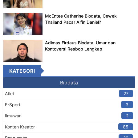
McEntee Catherine Biodata, Cewek
Thailand Pacar Alfin Daniel?
Adimas Firdaus Biodata, Umur dan
Kontoversi Resbob Lengkap
KATEGORI
Biodata
Atlet
27
E-Sport
3
Ilmuwan
2
Konten Kreator​
85
Pengusaha
20