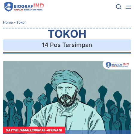
Home
»
Tokoh
TOKOH
14 Pos Tersimpan