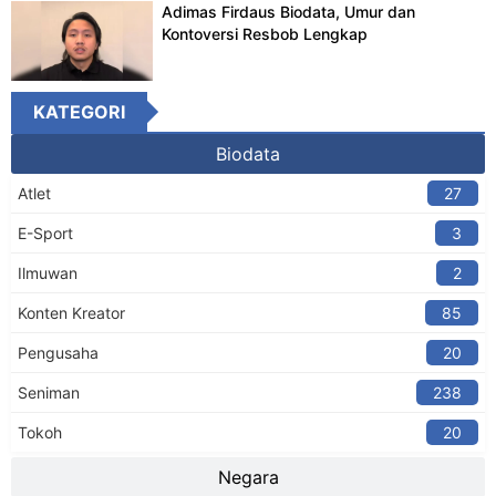
Adimas Firdaus Biodata, Umur dan
Kontoversi Resbob Lengkap
KATEGORI
Biodata
Atlet
27
E-Sport
3
Ilmuwan
2
Konten Kreator​
85
Pengusaha
20
Seniman
238
Tokoh
20
Negara