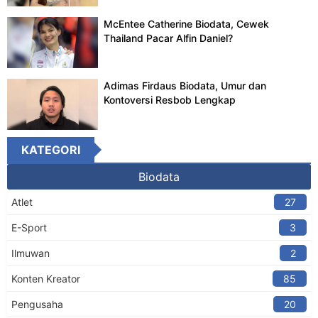
McEntee Catherine Biodata, Cewek
Thailand Pacar Alfin Daniel?
Adimas Firdaus Biodata, Umur dan
Kontoversi Resbob Lengkap
KATEGORI
Biodata
Atlet
27
E-Sport
3
Ilmuwan
2
Konten Kreator​
85
Pengusaha
20