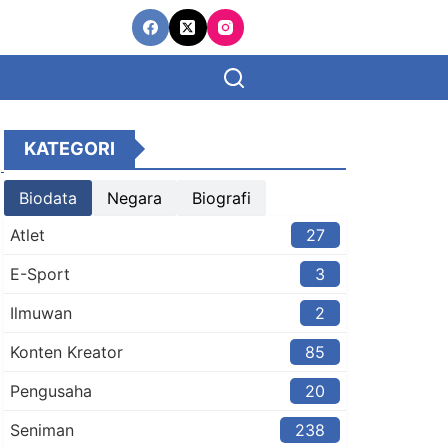
KATEGORI
Biodata
Negara
Biografi
Atlet
27
E-Sport
3
Ilmuwan
2
Konten Kreator​
85
Pengusaha
20
Seniman
238