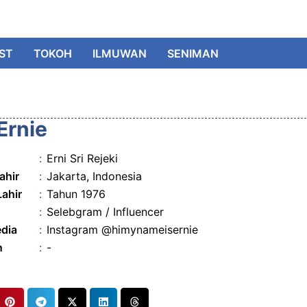
IST
TOKOH
ILMUWAN
SENIMAN
Ernie
:
Erni Sri Rejeki
ahir
:
Jakarta, Indonesia
Lahir
:
Tahun 1976
:
Selebgram / Influencer
edia
:
Instagram @himynameisernie
n
:
-