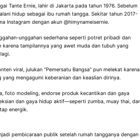
agai Tante Ernie, lahir di Jakarta pada tahun 1976. Sebelum
jalani hidup sebagai ibu rumah tangga. Sekitar tahun 2017-
utama Instagram dengan akun @himynameisernie.
nggahan-unggahan sederhana seperti potret pribadi dan
izen karena tampilannya yang awet muda dan tubuh yang
lagi.
nten viral, julukan “Pemersatu Bangsa” pun melekat karena
g yang mengagumi keberanian dan keaslian dirinya.
a, foto modeling, endorse produk kecantikan dan gaya
ksian dan gaya hidup aktif—seperti zumba, muay thai, da
ap energik.
enjadi pembicaraan publik setelah rumah tangganya dengan