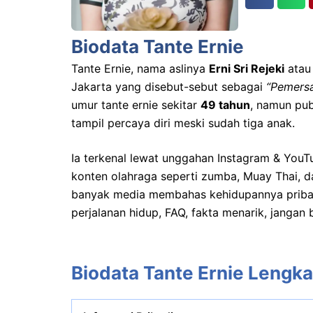
Biodata Tante Ernie
Tante Ernie, nama aslinya
Erni Sri Rejeki
atau 
Jakarta yang disebut-sebut sebagai
“Pemers
umur tante ernie sekitar
49 tahun
, namun pub
tampil percaya diri meski sudah tiga anak.
Ia terkenal lewat unggahan Instagram & YouTu
konten olahraga seperti zumba, Muay Thai, d
banyak media membahas kehidupannya pribad
perjalanan hidup, FAQ, fakta menarik, jangan b
Biodata Tante Ernie Lengk