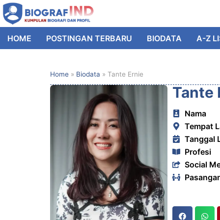
HOME
POSTINGAN TERBARU
BIODATA
A-Z L
Home
»
Biodata
»
Tante Ernie
Tante 
Nama
Tempat L
Tanggal 
Profesi
Social M
Pasanga