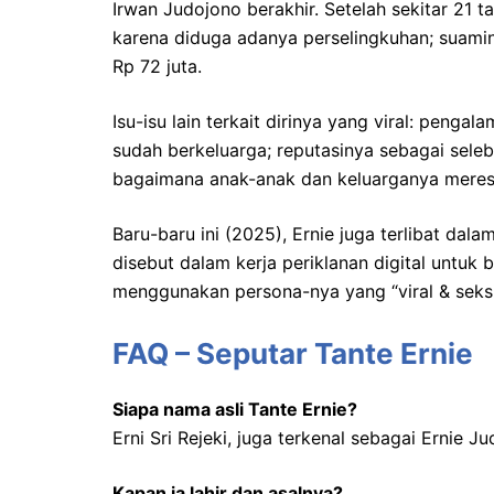
Irwan Judojono berakhir. Setelah sekitar 21
karena diduga adanya perselingkuhan; suaminy
Rp 72 juta.
Isu-isu lain terkait dirinya yang viral: penga
sudah berkeluarga; reputasinya sebagai selebg
bagaimana anak-anak dan keluarganya meres
Baru-baru ini (2025), Ernie juga terlibat da
disebut dalam kerja periklanan digital untuk 
menggunakan persona-nya yang “viral & seksi +
FAQ – Seputar Tante Ernie
Siapa nama asli Tante Ernie?
Erni Sri Rejeki, juga terkenal sebagai Ernie J
Kapan ia lahir dan asalnya?