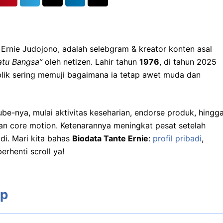
Ernie Judojono, adalah selebgram & kreator konten asal
atu Bangsa”
oleh netizen. Lahir tahun
1976
, di tahun 2025
lik sering memuji bagaimana ia tetap awet muda dan
be-nya, mulai aktivitas keseharian, endorse produk, hingg
an core motion. Ketenarannya meningkat pesat setelah
i. Mari kita bahas
Biodata Tante Ernie
:
profil pribadi
,
erhenti scroll ya!
ap