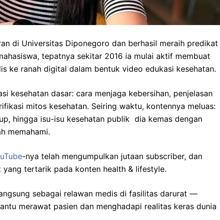
 di Universitas Diponegoro dan berhasil meraih predikat
mahasiswa, tepatnya sekitar 2016 ia mulai aktif membuat
 ke ranah digital dalam bentuk video edukasi kesehatan.
asi kesehatan dasar: cara menjaga kebersihan, penjelasan
fikasi mitos kesehatan. Seiring waktu, kontennya meluas:
idup, hingga isu-isu kesehatan publik dia kemas dengan
ah memahami.
uTube
-nya telah mengumpulkan jutaan subscriber, dan
ang tertarik pada konten health & lifestyle.
 langsung sebagai relawan medis di fasilitas darurat —
ntu merawat pasien dan menghadapi realitas keras dunia