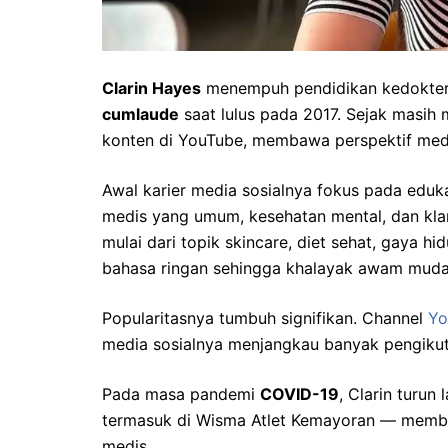
Clarin Hayes
menempuh pendidikan kedokteran
cumlaude
saat lulus pada 2017. Sejak masih 
konten di YouTube, membawa perspektif medis
Awal karier media sosialnya fokus pada eduk
medis yang umum, kesehatan mental, dan klari
mulai dari topik skincare, diet sehat, gaya h
bahasa ringan sehingga khalayak awam mud
Popularitasnya tumbuh signifikan. Channel
Yo
media sosialnya menjangkau banyak pengikut y
Pada masa pandemi
COVID-19
, Clarin turun
termasuk di Wisma Atlet Kemayoran — memba
medis.