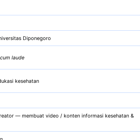
niversitas Diponegoro
cum laude
dukasi kesehatan
kreator — membuat video / konten informasi kesehatan &
ng