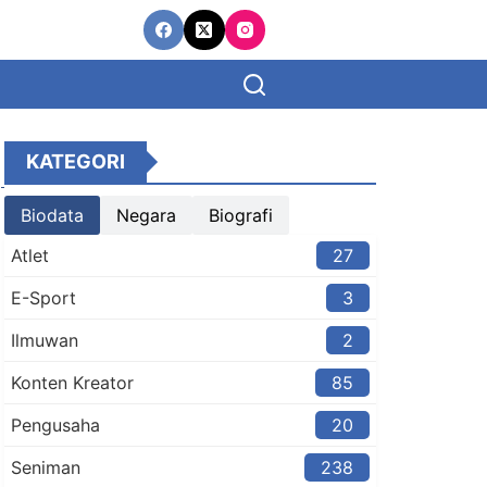
KATEGORI
Biodata
Negara
Biografi
Atlet
27
E-Sport
3
Ilmuwan
2
Konten Kreator​
85
Pengusaha
20
Seniman
238