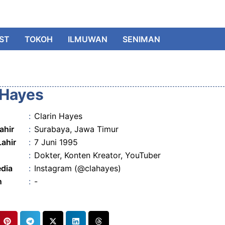
IST
TOKOH
ILMUWAN
SENIMAN
 Hayes
:
Clarin Hayes
ahir
:
Surabaya, Jawa Timur
Lahir
:
7 Juni 1995
:
Dokter, Konten Kreator, YouTuber
edia
:
Instagram (@clahayes)
n
:
-