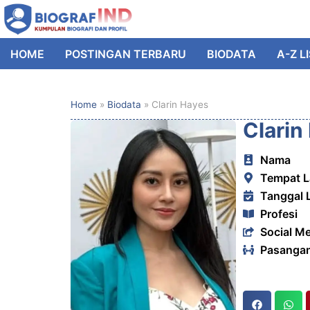
HOME
POSTINGAN TERBARU
BIODATA
A-Z L
Home
»
Biodata
»
Clarin Hayes
Clarin
Nama
Tempat L
Tanggal 
Profesi
Social M
Pasanga