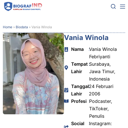
Home
»
Biodata
»
Vania Winola
Vania Winola
Nama
:
Vania Winola
Febriyanti
Tempat
:
Surabaya,
Lahir
Jawa Timur,
Indonesia
Tanggal
:
24 Februari
Lahir
2006
Profesi
:
Podcaster,
TikToker,
Penulis
Social
:
Instagram: