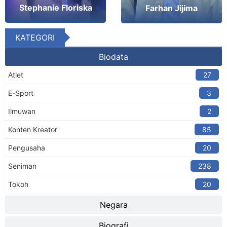
Stephanie Floriska
Farhan Jijima
KATEGORI
Biodata
Atlet
27
E-Sport
3
Ilmuwan
2
Konten Kreator​
85
Pengusaha
20
Seniman
238
Tokoh
20
Negara
Biografi