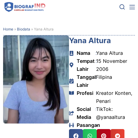
Home
»
Biodata
»
Yana Altura
Yana Altura
Nama
:
Yana Altura
Tempat
:
15 November
Lahir
2006
Tanggal
:
Filipina
Lahir
Profesi
:
Kreator Konten,
Penari
Social
:
TikTok:
Media
@yanaaltura
Pasangan
:
-