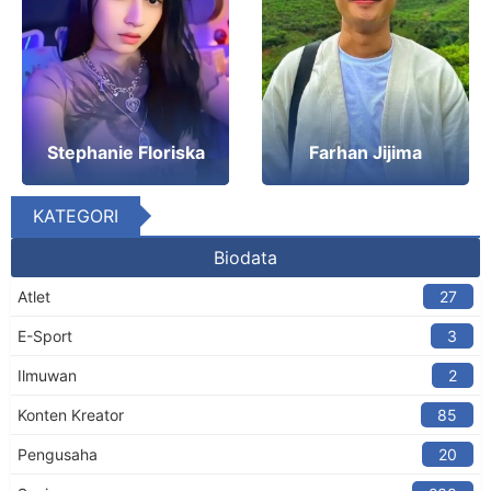
Stephanie Floriska
Farhan Jijima
KATEGORI
Biodata
Atlet
27
E-Sport
3
Ilmuwan
2
Konten Kreator​
85
Pengusaha
20