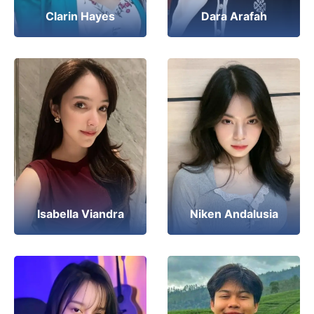
Clarin Hayes
Dara Arafah
Isabella Viandra
Niken Andalusia