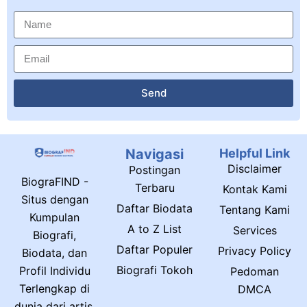
Send
Navigasi
Helpful Link
Disclaimer
Postingan
BiograFIND -
Terbaru
Kontak Kami
Situs dengan
Daftar Biodata
Tentang Kami
Kumpulan
A to Z List
Services
Biografi,
Daftar Populer
Privacy Policy
Biodata, dan
Biografi Tokoh
Profil Individu
Pedoman
Terlengkap di
DMCA
dunia dari artis,