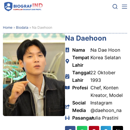
Home
»
Biodata
»
Na Daehoon
Na Daehoon
Nama
:
Na Dae Hoon
Tempat
:
Korea Selatan
Lahir
Tanggal
:
22 Oktober
Lahir
1993
Profesi
:
Chef, Konten
Kreator, Model
Social
:
Instagram
Media
@daehoon_na
Pasangan
:
Julia Prastini