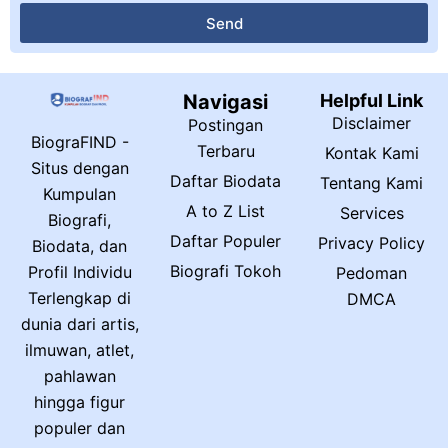
Send
Navigasi
Helpful Link
Disclaimer
Postingan
BiograFIND -
Terbaru
Kontak Kami
Situs dengan
Daftar Biodata
Tentang Kami
Kumpulan
A to Z List
Services
Biografi,
Daftar Populer
Privacy Policy
Biodata, dan
Biografi Tokoh
Profil Individu
Pedoman
Terlengkap di
DMCA
dunia dari artis,
ilmuwan, atlet,
pahlawan
hingga figur
populer dan