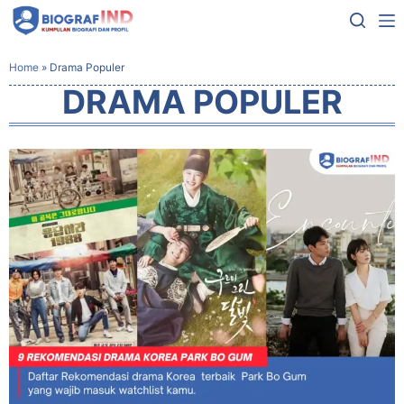
Home
»
Drama Populer
DRAMA POPULER