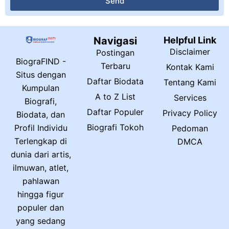
Send
Navigasi
Helpful Link
Disclaimer
Postingan
BiograFIND -
Terbaru
Kontak Kami
Situs dengan
Daftar Biodata
Tentang Kami
Kumpulan
A to Z List
Services
Biografi,
Daftar Populer
Privacy Policy
Biodata, dan
Biografi Tokoh
Profil Individu
Pedoman
Terlengkap di
DMCA
dunia dari artis,
ilmuwan, atlet,
pahlawan
hingga figur
populer dan
yang sedang