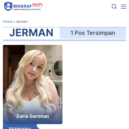
Home
»
Jerman
JERMAN
1 Pos Tersimpan
Daria Gartman