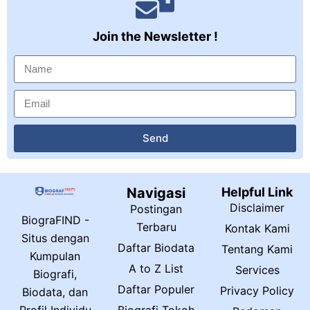
Join the Newsletter !
Send
Navigasi
Helpful Link
Disclaimer
Postingan
BiograFIND -
Terbaru
Kontak Kami
Situs dengan
Daftar Biodata
Tentang Kami
Kumpulan
A to Z List
Services
Biografi,
Daftar Populer
Privacy Policy
Biodata, dan
Biografi Tokoh