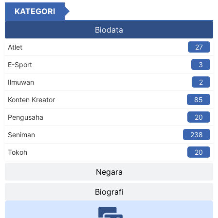
KATEGORI
Biodata
Atlet
27
E-Sport
3
Ilmuwan
2
Konten Kreator​
85
Pengusaha
20
Seniman
238
Tokoh
20
Negara
Biografi