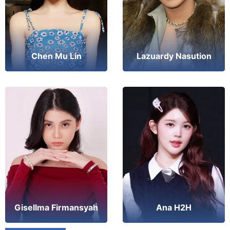
Chen Mu Lin
Lazuardy Nasution
Ana H2H
Gisellma Firmansyah