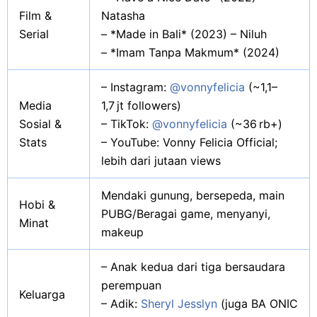
Film &
Natasha
Serial
– *Made in Bali* (2023) – Niluh
– *Imam Tanpa Makmum* (2024)
– Instagram:
@vonnyfelicia
(~1,1–
Media
1,7 jt followers)
Sosial &
– TikTok:
@vonnyfelicia
(~36 rb+)
Stats
– YouTube: Vonny Felicia Official;
lebih dari jutaan views
Mendaki gunung, bersepeda, main
Hobi &
PUBG/Beragai game, menyanyi,
Minat
makeup
– Anak kedua dari tiga bersaudara
perempuan
Keluarga
– Adik:
Sheryl Jesslyn
(juga BA ONIC