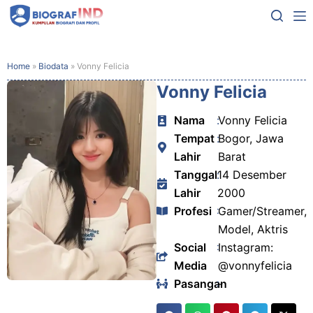
Home
»
Biodata
»
Vonny Felicia
Vonny Felicia
Nama
:
Vonny Felicia
Tempat
:
Bogor, Jawa
Lahir
Barat
Tanggal
:
14 Desember
Lahir
2000
Profesi
:
Gamer/Streamer,
Model, Aktris
Social
:
Instagram:
Media
@vonnyfelicia
Pasangan
:
-