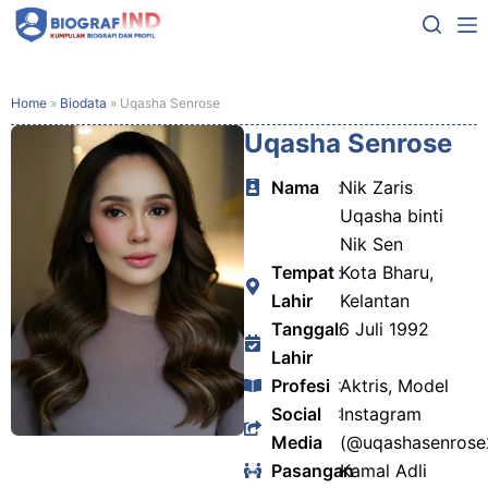
Home
»
Biodata
»
Uqasha Senrose
Uqasha Senrose
Nama
:
Nik Zaris
Uqasha binti
Nik Sen
Tempat
:
Kota Bharu,
Lahir
Kelantan
Tanggal
:
6 Juli 1992
Lahir
Profesi
:
Aktris, Model
Social
:
Instagram
Media
(@uqashasenrose
Pasangan
:
Kamal Adli