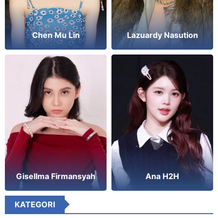
Chen Mu Lin
Lazuardy Nasution
Gisellma Firmansyah
Ana H2H
KATEGORI