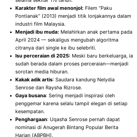
selama sekitar 1½ tahun.
Karakter film awal menonjol:
Filem “Paku
Pontianak” (2013) menjadi titik lonjakannya dalam
industri film Malaysia.
Menjadi ibu muda:
Melahirkan anak pertama pada
April 2024 — sekaligus mengubah algoritma
citranya dari single ke ibu selebriti.
Isu perceraian di 2025:
Meski baru berkeluarga, ia
sudah berada dalam proses perceraian—menjadi
sorotan media hiburan.
Kakak adik artis
: Saudara kandung Nelydia
Senrose dan Raysha Rizrose.
Gaya busana
: Sering menjadi inspirasi oleh
penggemar karena selalu tampil elegan di setiap
kesempatan.
Penghargaan
: Uqasha Senrose pernah dapat
nominasi di Anugerah Bintang Popular Berita
Harian (ABPBH).