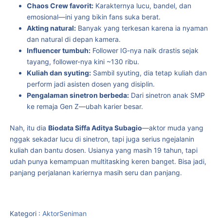
Chaos Crew favorit:
Karakternya lucu, bandel, dan
emosional—ini yang bikin fans suka berat.
Akting natural:
Banyak yang terkesan karena ia nyaman
dan natural di depan kamera.
Influencer tumbuh:
Follower IG-nya naik drastis sejak
tayang, follower-nya kini ~130 ribu.
Kuliah dan syuting:
Sambil syuting, dia tetap kuliah dan
perform jadi asisten dosen yang disiplin.
Pengalaman sinetron berbeda:
Dari sinetron anak SMP
ke remaja Gen Z—ubah karier besar.
Nah, itu dia
Biodata Siffa Aditya Subagio
—aktor muda yang
nggak sekadar lucu di sinetron, tapi juga serius ngejalanin
kuliah dan bantu dosen. Usianya yang masih 19 tahun, tapi
udah punya kemampuan multitasking keren banget. Bisa jadi,
panjang perjalanan kariernya masih seru dan panjang.
Kategori :
Aktor
Seniman