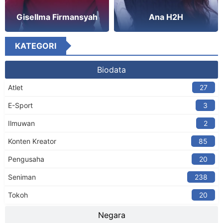
Gisellma Firmansyah
Ana H2H
KATEGORI
Biodata
Atlet
27
E-Sport
3
Ilmuwan
2
Konten Kreator​
85
Pengusaha
20
Seniman
238
Tokoh
20
Negara