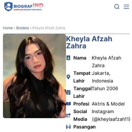
Home
»
Biodata
»
Kheyla Afzah Zahra
Kheyla Afzah
Zahra
Nama
:
Kheyla Afzah
Zahra
Tempat
:
Jakarta,
Lahir
Indonesia
Tanggal
:
Tahun 2006
Lahir
Profesi
:
Aktris & Model
Social
:
Instagram
Media
(@kheylaafzah11)
Pasangan
:
-