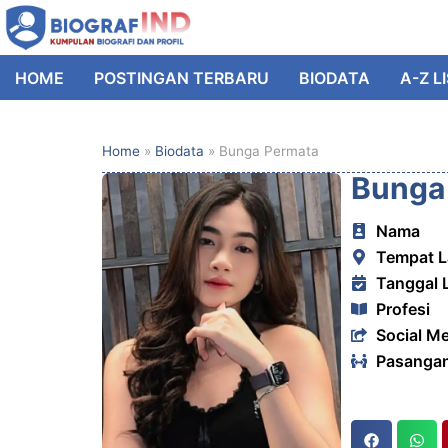
HOME
POSTINGAN TERBARU
BIODATA
A-Z L
Home
»
Biodata
»
Bunga Permata
Bunga
Nama
Tempat L
Tanggal 
Profesi
Social M
Pasanga