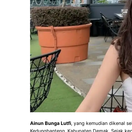
Ainun Bunga Lutfi
, yang kemudian dikenal se
Kedungbanteng, Kabupaten Demak. Sejak keci