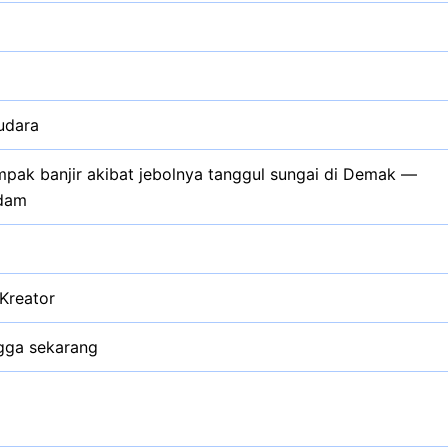
audara
pak banjir akibat jebolnya tanggul sungai di Demak —
ndam
Kreator
gga sekarang