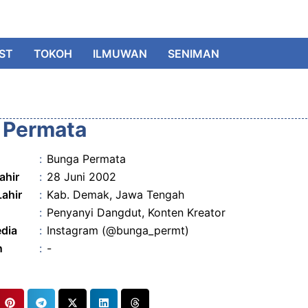
IST
TOKOH
ILMUWAN
SENIMAN
 Permata
:
Bunga Permata
ahir
:
28 Juni 2002
Lahir
:
Kab. Demak, Jawa Tengah
:
Penyanyi Dangdut, Konten Kreator
edia
:
Instagram (@bunga_permt)
n
:
-