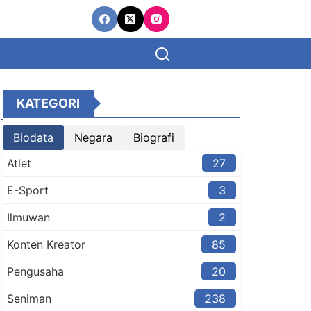
KATEGORI
Biodata
Negara
Biografi
Atlet
27
E-Sport
3
Ilmuwan
2
Konten Kreator​
85
Pengusaha
20
Seniman
238