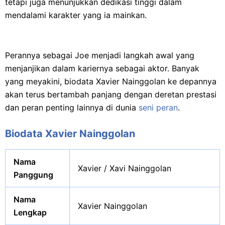
tetapi juga menunjukkan dedikasi tinggi dalam
mendalami karakter yang ia mainkan.
Perannya sebagai Joe menjadi langkah awal yang
menjanjikan dalam kariernya sebagai aktor. Banyak
yang meyakini, biodata Xavier Nainggolan ke depannya
akan terus bertambah panjang dengan deretan prestasi
dan peran penting lainnya di dunia
seni peran
.
Biodata Xavier Nainggolan
Nama
Xavier / Xavi Nainggolan
Panggung
Nama
Xavier Nainggolan
Lengkap