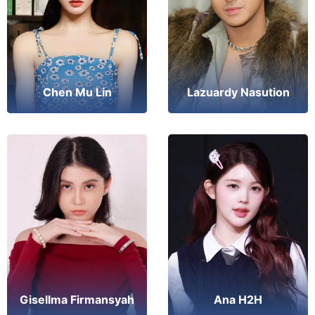
Chen Mu Lin
Lazuardy Nasution
Ana H2H
Gisellma Firmansyah