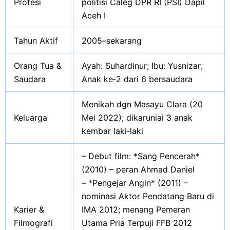
Profesi
politisi Caleg DPR RI (PSI) Dapil
Aceh I
Tahun Aktif
2005–sekarang
Orang Tua &
Ayah: Suhardinur; Ibu: Yusnizar;
Saudara
Anak ke‑2 dari 6 bersaudara
Menikah dgn Masayu Clara (20
Keluarga
Mei 2022); dikaruniai 3 anak
kembar laki‑laki
– Debut film: *Sang Pencerah*
(2010) – peran Ahmad Daniel
– *Pengejar Angin* (2011) –
nominasi Aktor Pendatang Baru di
Karier &
IMA 2012; menang Pemeran
Filmografi
Utama Pria Terpuji FFB 2012