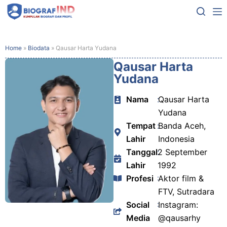
Home
»
Biodata
»
Qausar Harta Yudana
Qausar Harta
Yudana
Nama
:
Qausar Harta
Yudana
Tempat
:
Banda Aceh,
Lahir
Indonesia
Tanggal
:
2 September
Lahir
1992
Profesi
:
Aktor film &
FTV, Sutradara
Social
:
Instagram:
Media
@qausarhy