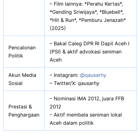
– Film lainnya: *Perahu Kertas*,
*Gending Sriwijaya*, *Bluebell*,
*Hit & Run*, *Pemburu Jenazah*
(2025)
– Bakal Caleg DPR RI Dapil Aceh I
Pencalonan
(PSI) & aktif advokasi seniman
Politik
Aceh
Akun Media
– Instagram:
@qausarhy
Sosial
– Twitter/X:
qausarhy
– Nominasi IMA 2012, juara FFB
Prestasi &
2012
Penghargaan
– Aktif membela seniman lokal
Aceh dalam politik