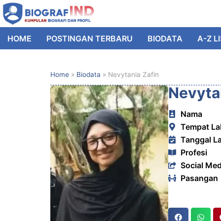
HOME
POSTINGAN TERBARU
BIODATA
A-Z L
Home
»
Biodata
»
Nevytania Zafin
Nevyta
Nama
Tempat La
Tanggal La
Profesi
Social Med
Pasangan