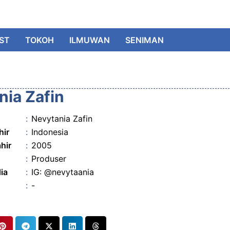
IST
TOKOH
ILMUWAN
SENIMAN
nia Zafin
:
Nevytania Zafin
hir
:
Indonesia
hir
:
2005
:
Produser
ia
:
IG: @nevytaania
:
-