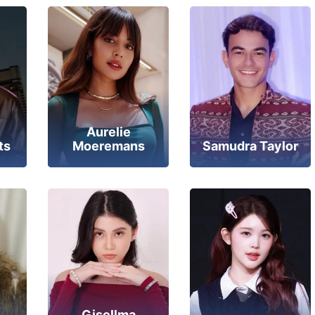
Aurelie
Moeremans
ts
Samudra Taylor
Gisellma