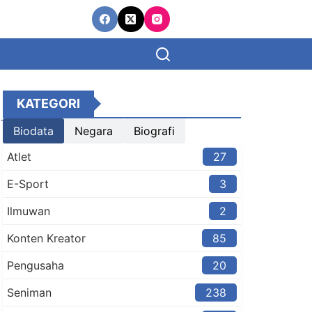
KATEGORI
Biodata
Negara
Biografi
Atlet
27
E-Sport
3
Ilmuwan
2
Konten Kreator​
85
Pengusaha
20
Seniman
238