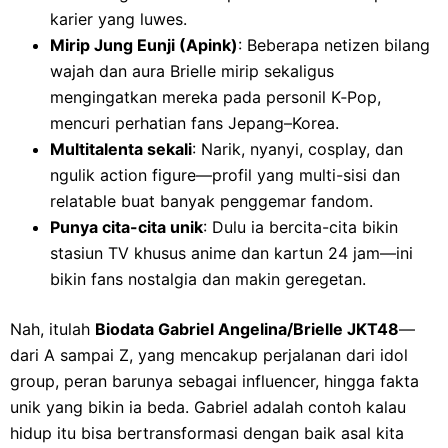
karier yang luwes.
Mirip Jung Eunji (Apink)
: Beberapa netizen bilang
wajah dan aura Brielle mirip sekaligus
mengingatkan mereka pada personil K‑Pop,
mencuri perhatian fans Jepang–Korea.
Multitalenta sekali
: Narik, nyanyi, cosplay, dan
ngulik action figure—profil yang multi-sisi dan
relatable buat banyak penggemar fandom.
Punya cita-cita unik
: Dulu ia bercita-cita bikin
stasiun TV khusus anime dan kartun 24 jam—ini
bikin fans nostalgia dan makin geregetan.
Nah, itulah
Biodata Gabriel Angelina/Brielle JKT48
—
dari A sampai Z, yang mencakup perjalanan dari idol
group, peran barunya sebagai influencer, hingga fakta
unik yang bikin ia beda. Gabriel adalah contoh kalau
hidup itu bisa bertransformasi dengan baik asal kita