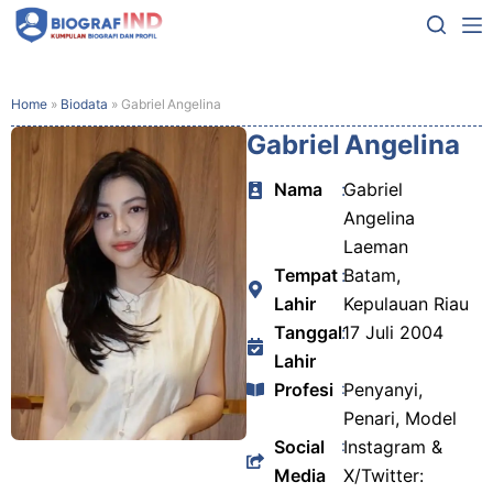
Home
»
Biodata
»
Gabriel Angelina
Gabriel Angelina
Nama
:
Gabriel
Angelina
Laeman
Tempat
:
Batam,
Lahir
Kepulauan Riau
Tanggal
:
17 Juli 2004
Lahir
Profesi
:
Penyanyi,
Penari, Model
Social
:
Instagram &
Media
X/Twitter: