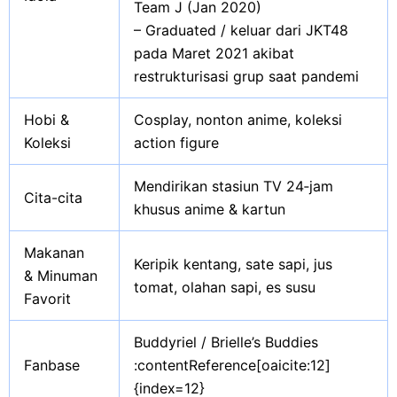
Team J (Jan 2020)
– Graduated / keluar dari JKT48
pada Maret 2021 akibat
restrukturisasi grup saat pandemi
Hobi &
Cosplay, nonton anime, koleksi
Koleksi
action figure
Mendirikan stasiun TV 24‑jam
Cita-cita
khusus anime & kartun
Makanan
Keripik kentang, sate sapi, jus
& Minuman
tomat, olahan sapi, es susu
Favorit
Buddyriel / Brielle’s Buddies
Fanbase
:contentReference[oaicite:12]
{index=12}