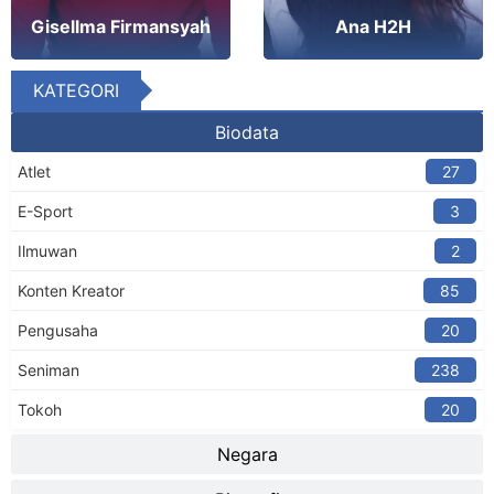
Ana H2H
Gisellma Firmansyah
KATEGORI
Biodata
Atlet
27
E-Sport
3
Ilmuwan
2
Konten Kreator​
85
Pengusaha
20
Seniman
238
Tokoh
20
Negara