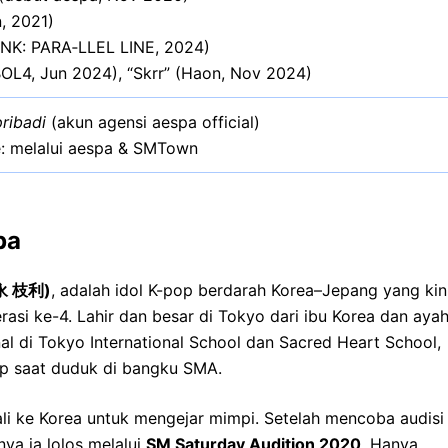
, 2021)
YNK: PARA‑LLEL LINE, 2024)
 (BOL4, Jun 2024), “Skrr” (Haon, Nov 2024)
pribadi
(akun agensi aespa official)
: melalui aespa & SMTown
pa
内永 枝利)
, adalah idol K-pop berdarah Korea–Jepang yang kin
erasi ke-4. Lahir dan besar di Tokyo dari ibu Korea dan aya
nal di Tokyo International School dan Sacred Heart School,
pop saat duduk di bangku SMA.
ke Korea untuk mengejar mimpi. Setelah mencoba audisi
ya ia lolos melalui
SM Saturday Audition 2020
. Hanya