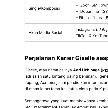
– “Zoo” (SM Town
Single/Komposisi
– “Dopamine” (S
– Fitur di “Lips”
Instagram:
tidak 
Akun Media Sosial
TikTok & YouTube
Perjalanan Karier Giselle aes
Giselle, atau nama aslinya
Aeri Uchinaga (
jadi salah satu bintang paling bersinar di gen
Jepang, Aeri menjalani pendidikan internasio
di mana ia pertama kali jatuh cinta pada K-
Semangatnya yang kuat membawanya kembali 
SM Entertainment sebanyak empat kali, akhirn