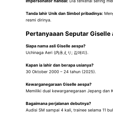
Impersonator handal:
Dia terkenal sering men
Tanda lahir Unik dan Simbol pribadinya:
Meng
resmi dirinya.
Pertanyaaan Seputar Giselle
Siapa nama asli Giselle aespa?
Uchinaga Aeri (内永えり; 김애리).
Kapan ia lahir dan berapa usianya?
30 Oktober 2000 – 24 tahun (2025).
Kewarganegaraan Giselle aespa?
Memiliki dual kewarganegaraan Jepang dan K
Bagaimana perjalanan debutnya?
Audisi SM sampai 4 kali, trainee selama 11 