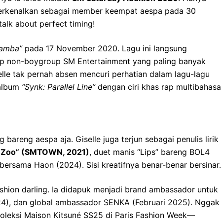
diperkenalkan sebagai member keempat aespa pada 30
alk about perfect timing!
Mamba”
pada 17 November 2020. Lagu ini langsung
up non-boygroup SM Entertainment yang paling banyak
selle tak pernah absen mencuri perhatian dalam lagu-lagu
album
“Synk: Parallel Line”
dengan ciri khas rap multibahasa
areng aespa aja. Giselle juga terjun sebagai penulis lirik
“Zoo” (SMTOWN, 2021)
, duet manis “Lips” bareng BOL4
 bersama Haon (2024). Sisi kreatifnya benar-benar bersinar.
fashion darling. Ia didapuk menjadi brand ambassador untuk
24), dan global ambassador SENKA (Februari 2025). Nggak
 koleksi Maison Kitsuné SS25 di Paris Fashion Week—