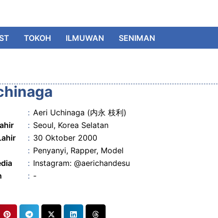
IST
TOKOH
ILMUWAN
SENIMAN
chinaga
:
Aeri Uchinaga (内永 枝利)
ahir
:
Seoul, Korea Selatan
Lahir
:
30 Oktober 2000
:
Penyanyi, Rapper, Model
edia
:
Instagram: @aerichandesu
n
:
-