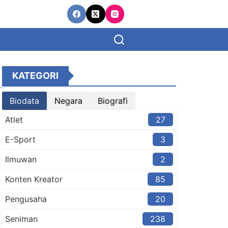
KATEGORI
Biodata
Negara
Biografi
Atlet
27
E-Sport
3
Ilmuwan
2
Konten Kreator​
85
Pengusaha
20
Seniman
238