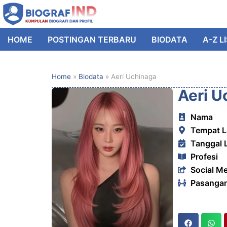
HOME
POSTINGAN TERBARU
BIODATA
A-Z L
Home
»
Biodata
»
Aeri Uchinaga
Aeri U
Nama
Tempat L
Tanggal 
Profesi
Social M
Pasanga