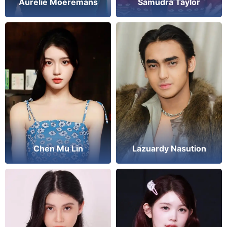
Aurelie Moeremans
Samudra Taylor
Chen Mu Lin
Lazuardy Nasution