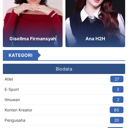
Gisellma Firmansyah
Ana H2H
KATEGORI
Biodata
Atlet
27
E-Sport
3
Ilmuwan
2
Konten Kreator​
85
Pengusaha
20