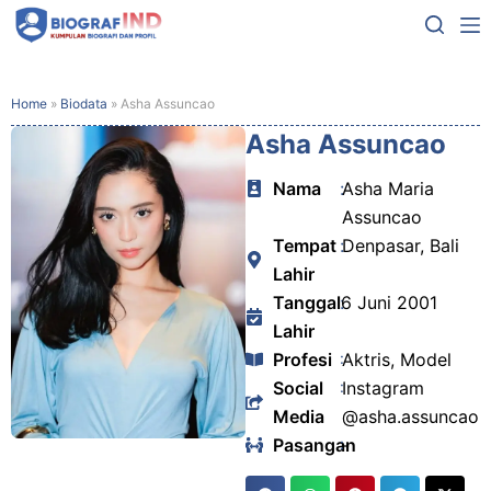
Home
»
Biodata
»
Asha Assuncao
Asha Assuncao
Nama
:
Asha Maria
Assuncao
Tempat
:
Denpasar, Bali
Lahir
Tanggal
:
6 Juni 2001
Lahir
Profesi
:
Aktris, Model
Social
:
Instagram
Media
@asha.assuncao
Pasangan
:
-