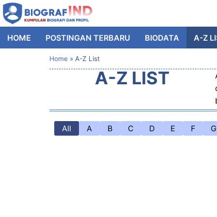
HOME
POSTINGAN TERBARU
BIODATA
A-Z L
Home
»
A-Z List
A-Z LIST
All
A
B
C
D
E
F
G