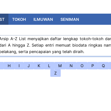
IST
TOKOH
ILMUWAN
SENIMAN
Arsip A-Z List menyajikan daftar lengkap tokoh-tokoh dar
dari A hingga Z. Setiap entri memuat biodata ringkas nam
belakang, serta pencapaian yang telah diraih.
H
I
J
K
L
M
N
O
P
Q
Z