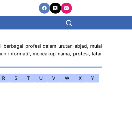
i berbagai profesi dalam urutan abjad, mulai
un informatif, mencakup nama, profesi, latar
R
S
T
U
V
W
X
Y