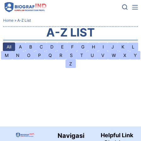
Home
»
A-Z List
A-Z LIST
All
A
B
C
D
E
F
G
H
I
J
K
L
M
N
O
P
Q
R
S
T
U
V
W
X
Y
Z
Navigasi
Helpful Link