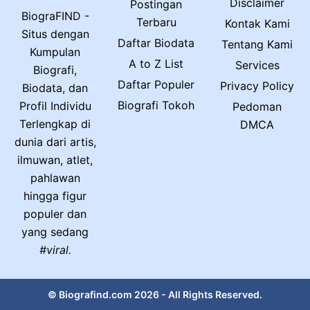
Disclaimer
Postingan
BiograFIND -
Terbaru
Kontak Kami
Situs dengan
Daftar Biodata
Tentang Kami
Kumpulan
A to Z List
Services
Biografi,
Daftar Populer
Privacy Policy
Biodata, dan
Biografi Tokoh
Profil Individu
Pedoman
Terlengkap di
DMCA
dunia dari artis,
ilmuwan, atlet,
pahlawan
hingga figur
populer dan
yang sedang
#viral.
© Biografind.com 2026 - All Rights Reserved.